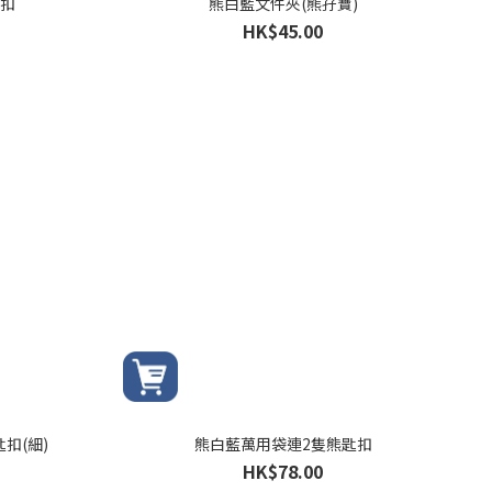
扣
熊白藍文件夾(熊孖寶)
HK$45.00
扣(細)
熊白藍萬用袋連2隻熊匙扣
HK$78.00