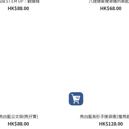
站站 STEM UP：觀塘綫
八達通套連港鐵列車匙
HK$88.00
HK$68.00
熊白藍公文袋(熊孖寶)
熊白藍長形手挽袋連2隻熊匙
HK$88.00
HK$128.00