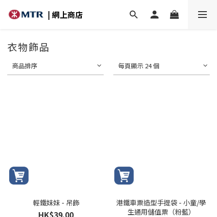
| 網上商店
衣物飾品
商品排序
每頁顯示 24 個
輕鐵妹妹 - 吊飾
港鐵車票造型手提袋 - 小童/學
生通用儲值票（粉藍）
HK$39.00