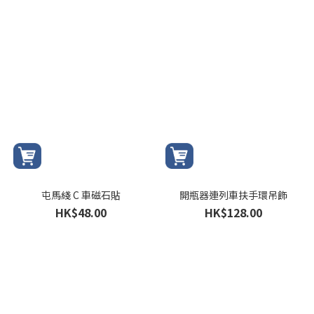
屯馬綫 C 車磁石貼
開瓶器連列車扶手環吊飾
HK$48.00
HK$128.00