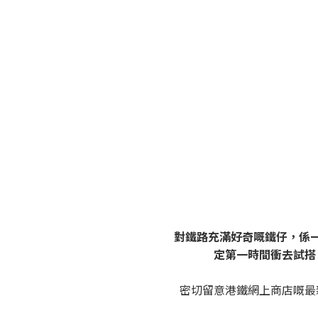
對鐵路充滿好奇嘅鐵仔，係
定第一時間衝去試搭
密切留意港鐵網上商店嘅最