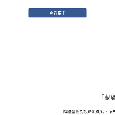
查看更多
「載
鐵路體驗館設於紅磡站，擴