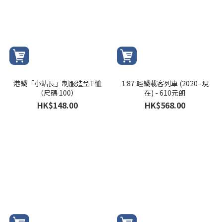
港鐵「小站長」制服造型T恤
1:87 輕鐵載客列車 (2020–現
（尺碼 100）
在) - 610元朗
HK$148.00
HK$568.00