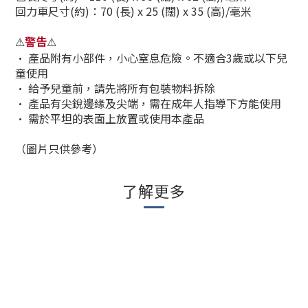
回力車尺寸(
約)
：70 (長) x 25 (闊) x 35 (高)/毫米
警告
⚠
⚠
•
產品附有小部件，小心窒息危險。不適合3歲或以下兒
童使用
•
給予兒童前，請先將所有包裝物料拆除
•
產品有尖銳邊緣及尖端，需在成年人指導下方能使用
•
需於平坦的表面上放置或使用本產品
（圖片只供參考）
了解更多