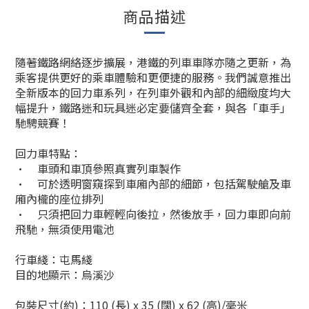
商品描述
隨著鐵路網絡逐步擴展，港鐵的列車車隊亦隨之更新，為
乘客提供更好的乘車體驗和更便捷的服務。我們誠意推出
全新版本的回力車系列，在列車外觀和內部的細緻度均大
幅提升，鐵路迷和玩具迷必定要儲齊全套，與各「車手」
馳騁競賽！
回力車特點：
•
車頭和車頂參照真實列車製作
•
可於透明窗窺探到車廂內部的細節，包括駕駛艙及車
廂內櫳的座位排列
•
只須把回力車輕輕向後拉，然後放手，回力車即向前
飛馳，無須使用電池
行車綫：屯馬綫
目的地顯示：烏溪沙
包裝尺寸(
約)
：110 (長) x 35 (闊) x 62 (高)/毫米