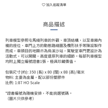
加入追蹤清單
商品描述
列車模型參照屯馬綫列車的外觀、車頂結構，以至車廂內
櫳的座位、車門上方的動態路綫圖及欖形扶手等陳設製作
而成，車頭目的地顯示為烏溪沙站，駕駛室車門更設計為
活動式，可以開關，高度還原列車的細節。每部列車模型
均附上獨立編號證書1張，極具珍藏價值。
包裝尺寸(約): 350 (長) x 80 (闊) x 88 (高)/毫米
物料: 主要為金屬，配以部份塑膠件
比例: 1:87 HO Scale
*證書編號為隨機安排，不能挑選號碼。
（圖片只供參考）