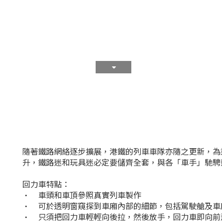
隨著鐵路網絡逐步擴展，港鐵的列車車隊亦隨之更新，為
升，鐵路迷和玩具迷必定要儲齊全套，與各「車手」馳騁
回力車特點：
•
車頭和車頂參照真實列車製作
•
可於透明窗窺探到車廂內部的細節，包括駕駛艙及車
•
只須把回力車輕輕向後拉，然後放手，回力車即向前