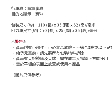
行車綫：將軍澳綫
目的地顯示：寶琳
包裝尺寸(
約)
：110 (長) x 35 (闊) x 62 (高)/毫米
回力車尺寸(
約)
：70 (長) x 25 (闊) x 35 (高)/毫米
警告
⚠
⚠
•
產品附有小部件，小心窒息危險。不適合3歲或以下兒
•
給予兒童前，請先將所有包裝物料拆除
•
產品有尖銳邊緣及尖端，需在成年人指導下方能使用
•
需於平坦的表面上放置或使用本產品
（圖片只供參考）