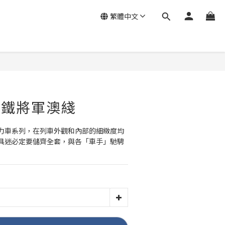
繁體中文
 港鐵將軍澳綫
力車系列，在列車外觀和內部的細緻度均
具迷必定要儲齊全套，與各「車手」馳騁