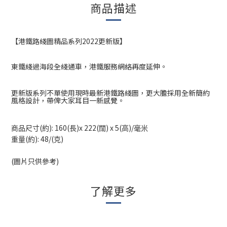
商品描述
【港鐵路綫圖精品系列
2022
更新版】
東鐵綫過海段全綫通車，港鐵服務網絡再度延伸。
更新版系列不單使用現時最新港鐵路綫圖，更大膽採用全新簡約
風格設計，帶俾大家耳目一新感覺。
(
): 160(
)x 222(
) x 5(
)/
商品尺寸
約
長
闊
高
毫米
(
): 48/(
)
重量
約
克
(圖片只供參考)
了解更多