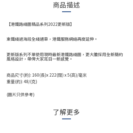
商品描述
【港鐵路綫圖精品系列
2022
更新版】
東鐵綫過海段全綫通車，港鐵服務網絡再度延伸。
更新版系列不單使用現時最新港鐵路綫圖，更大膽採用全新簡約
風格設計，帶俾大家耳目一新感覺。
(
): 160(
)x 222(
) x 5(
)/
商品尺寸
約
長
闊
高
毫米
(
): 48/(
)
重量
約
克
(圖片只供參考)
了解更多