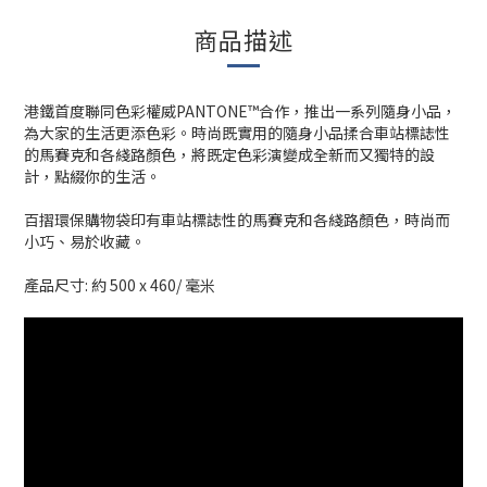
商品描述
港鐵首度聯同色彩權威PANTONE™合作，推出一系列隨身小品，
為大家的生活更添色彩。時尚既實用的隨身小品揉合車站標誌性
的馬賽克和各綫路顏色，將既定色彩演變成全新而又獨特的設
計，點綴你的生活。
百摺環保購物袋印有車站標誌性的馬賽克和各綫路顏色，時尚而
小巧、易於收藏。
產品尺寸: 約 500 x 460/ 毫米