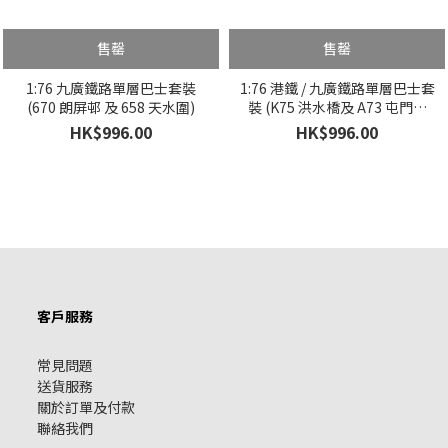
售罄
售罄
1:76 九廣鐵路單層巴士套裝
1:76 港鐵 / 九廣鐵路單層巴士套
(670 朗屏邨 及 658 天水圍)
裝 (K75 洪水橋及 A73 屯門碼
頭)
HK$996.00
HK$996.00
客戶服務
常見問題
送貨服務
關於訂單及付款
聯絡我們