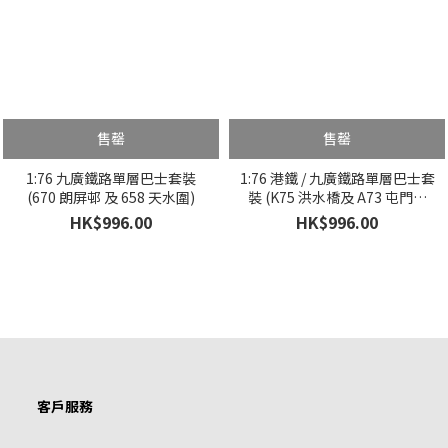
售罄
售罄
1:76 九廣鐵路單層巴士套裝
1:76 港鐵 / 九廣鐵路單層巴士套
(670 朗屏邨 及 658 天水圍)
裝 (K75 洪水橋及 A73 屯門碼
頭)
HK$996.00
HK$996.00
客戶服務