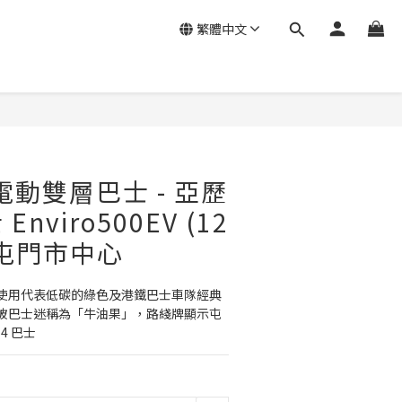
繁體中文
鐵電動雙層巴士 - 亞歷
nviro500EV (12
4 屯門市中心
使用代表低碳的綠色及港鐵巴士車隊經典
被巴士迷稱為「牛油果」，路綫牌顯示屯
4 巴士