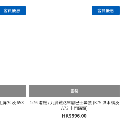
售罄
朗屏邨 及 658
1:76 港鐵 / 九廣鐵路單層巴士套裝 (K75 洪水橋及
A73 屯門碼頭)
HK$996.00