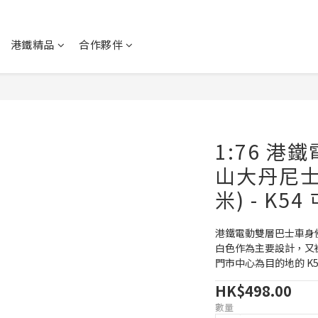
港鐵精品
合作夥伴
1:76 港
山大丹尼士 E
米) - K5
港鐵電動雙層巴士車身
白色作為主要設計，又
門市中心為目的地的 K5
HK$498.00
數量