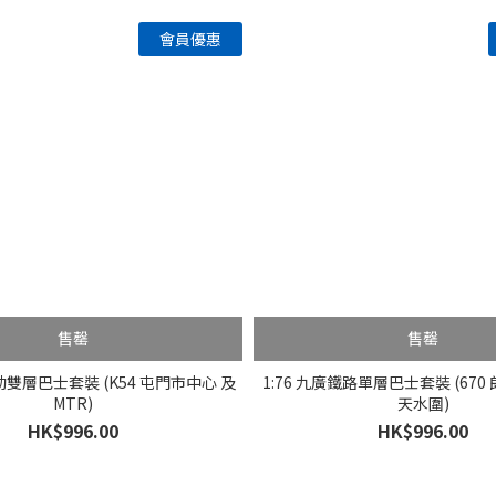
售罄
售罄
電動雙層巴士套裝 (K54 屯門市中心 及
1:76 九廣鐵路單層巴士套裝 (670 
MTR)
天水圍)
HK$996.00
HK$996.00