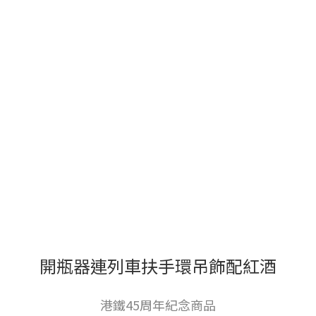
開瓶器連列車扶手環吊飾配紅酒
港鐵45周年紀念商品