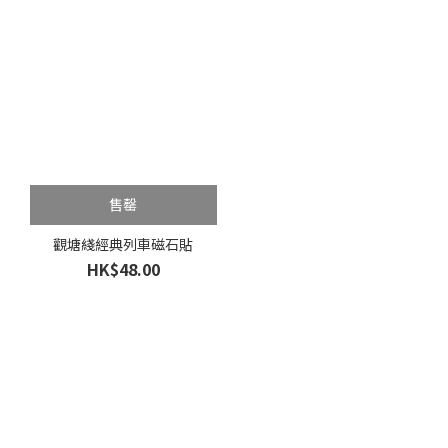
售罄
觀塘綫經典列車磁石貼
HK$48.00