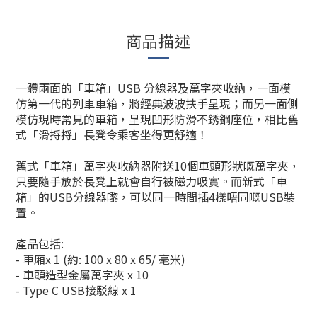
商品描述
一體兩面的「車箱」USB 分線器及萬字夾收納，一面模
仿第一代的列車車箱，將經典波波扶手呈現；而另一面側
模仿現時常見的車箱，呈現凹形防滑不銹鋼座位，相比舊
式「滑捋捋」長凳令乘客坐得更舒適！
舊式「車箱」萬字夾收納器附送10個車頭形狀嘅萬字夾，
只要隨手放於長凳上就會自行被磁力吸實。而新式「車
箱」的USB分線器嚟，可以同一時間插4樣唔同嘅USB裝
置。
產品包括:
- 車廂x 1 (約: 100 x 80 x 65/ 毫米)
- 車頭造型金屬萬字夾 x 10
- Type C USB接駁線 x 1