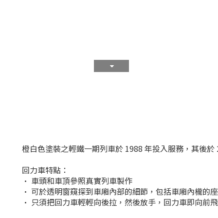
橙白色塗裝之輕鐵一期列車於 1988 年投入服務，其後於 20
回力車特點：
• 車頭和車頂參照真實列車製作
• 可於透明窗窺探到車廂內部的細節，包括車廂內櫳的
• 只須把回力車輕輕向後拉，然後放手，回力車即向前