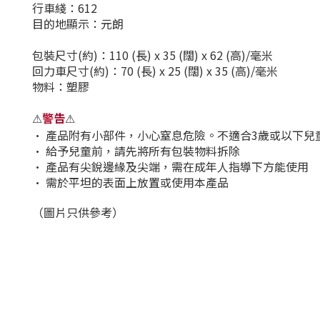
行車綫：612
目的地顯示：元朗
包裝尺寸(約)：110 (長) x 35 (闊) x 62 (高)/毫米
回力車尺寸(約)：70 (長) x 25 (闊) x 35 (高)/毫米
物料：塑膠
警告
⚠
⚠
•
產品附有小部件，小心窒息危險。不適合3歲或以下兒
•
給予兒童前，請先將所有包裝物料拆除
•
產品有尖銳邊緣及尖端，需在成年人指導下方能使用
•
需於平坦的表面上放置或使用本產品
（圖片只供參考）