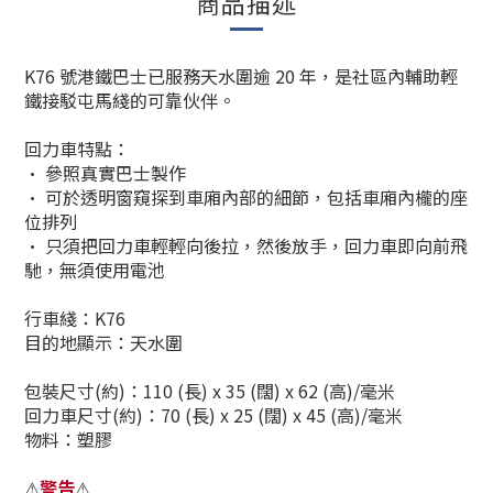
商品描述
K76 號港鐵巴士已服務天水圍逾 20 年，是社區內輔助輕
鐵接駁屯馬綫的可靠伙伴。
回力車特點：
• 參照真實巴士製作
• 可於透明窗窺探到車廂內部的細節，包括車廂內櫳的座
位排列
• 只須把回力車輕輕向後拉，然後放手，回力車即向前飛
馳，無須使用電池
行車綫：K76
目的地顯示：天水圍
包裝尺寸(約)：110 (長) x 35 (闊) x 62 (高)/毫米
回力車尺寸(約)：70 (長) x 25 (闊) x 45 (高)/毫米
物料：塑膠
警告
⚠
⚠