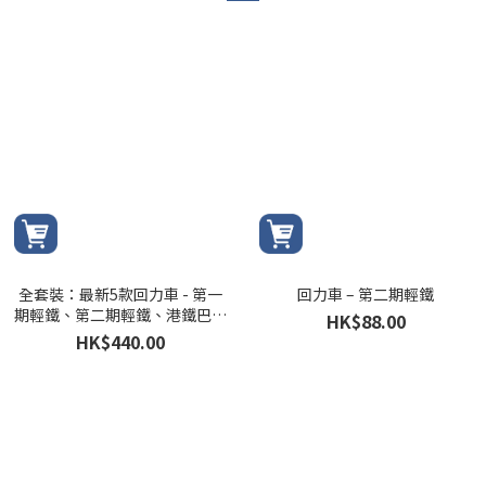
全套裝：最新5款回力車 - 第一
回力車 – 第二期輕鐵
期輕鐵、第二期輕鐵、港鐵巴士
HK$88.00
506、港鐵巴士K76及港鐵巴士
HK$440.00
K53