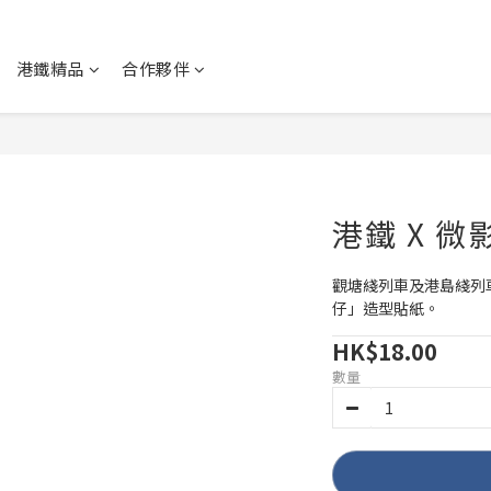
港鐵精品
合作夥伴
港鐵 X 微
觀塘綫列車及港島綫列
仔」造型貼紙。
HK$18.00
數量