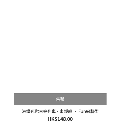
售罄
港鐵迷你合金列車 - 東鐵綫 ‧ Fun紛藝術
HK$148.00