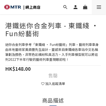
| 網上商店
港鐵迷你合金列車 - 東鐵綫 ‧
Fun紛藝術
迷你合金列車參考「東鐵綫 ‧ Fun紛藝術」列車，藝術列車車身
由本地藝術家黃鼎豐先生設計，靈感來自東鐵綫各車站中文名稱
筆劃及顏色，非常色彩繽紛和具活力。入手列車模型就可以將這
列2022下半年行駛的藝術列車重現眼前啦！
HK$148.00
售罄
加入追蹤清單
商品描述