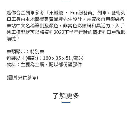
迷你合金列車參考「東鐵綫 ‧ Fun紛藝術」列車，藝術列
車車身由本地藝術家黃鼎豐先生設計，靈感來自東鐵綫各
車站中文名稱筆劃及顏色，非常色彩繽紛和具活力。入手
列車模型就可以將這列2022下半年行駛的藝術列車重現眼
前啦！
車頭顯示：特別車
包裝尺寸(每部)：160 x 35 x 51 /毫米
物料：主要為金屬，配以部份塑膠件
(圖片只供參考)
了解更多