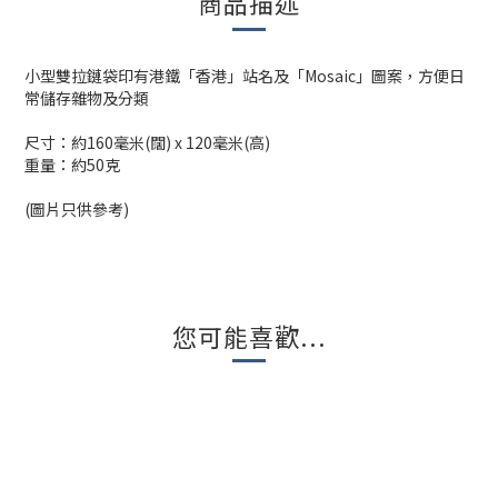
商品描述
小型雙拉鏈袋印有港鐵「香港」站名及「Mosaic」圖案，方便日
常儲存雜物及分類
尺寸：約160毫米(闊) x 120毫米(高)
重量：約50克
(圖片只供參考)
您可能喜歡...