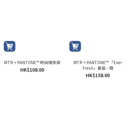
MTR + PANTONE™ 時尚環保袋
MTR + PANTONE™ 「Ever
Fresh」套裝 - 橙
HK$108.00
HK$158.00