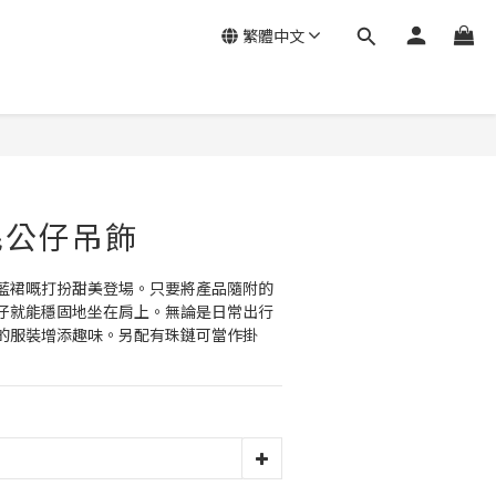
繁體中文
毛公仔吊飾
藍裙嘅打扮甜美登場。只要將產品隨附的
仔就能穩固地坐在肩上。無論是日常出行
的服裝增添趣味。另配有珠鏈可當作掛