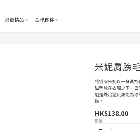
港鐵精品
合作夥伴
米妮肩膀
特別版米妮以一身黃衫
磁墊放在衣服之下，公
還是外出遊玩都能為你
飾。
HK$138.00
數量