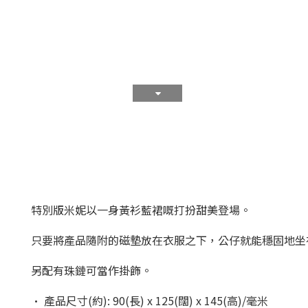
特別版米妮以一身黃衫藍裙嘅打扮甜美登場。
只要將產品隨附的磁墊放在衣服之下，公仔就能穩固地坐
另配有珠鏈可當作掛飾。
• 產品尺寸(約): 90(長) x 125(闊) x 145(高)/毫米