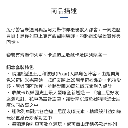
商品描述
兔仔警官朱迪同狐狸阿力帶你穿梭優獸大都會，一同遊歷
冒險！迷你列車上更有甜甜圈裝飾，勾起電影場景嘅經典
回憶。
套裝有齊迷你列車、卡通造型收藏卡及陳列架各一
紀念套裝特色
• 精選8組迪士尼和彼思(Pixar)大熱角色陣容，由經典角
色米奇同米妮帶領一眾好友踏上20周年奇妙派對，包括愛
莎、阿樂同阿愁等，並將樂園20周年嘅元素融入設計
• 收藏卡以樂園史上最大型嘅全新巡遊 — 「迪士尼好友
巡遊派對」花車為設計主題，讓粉絲沉浸於獨特嘅迪士尼
魔法同故事之中
• 迷你列車融合各位迪士尼朋友嘅元素，精緻設計彷如讓
玩家置身奇妙派對之中
• 每輛迷你列車可獨立遊玩，或可自由連結各款迷你列