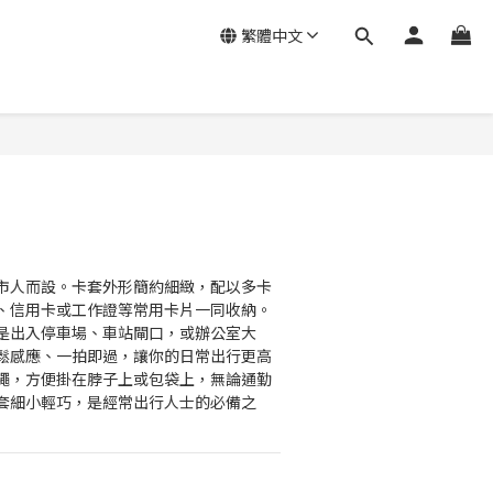
繁體中文
市人而設。卡套外形簡約細緻，配以多卡
、信用卡或工作證等常用卡片一同收納。
是出入停車場、車站閘口，或辦公室大
鬆感應、一拍即過，讓你的日常出行更高
繩，方便掛在脖子上或包袋上，無論通勤
套細小輕巧，是經常出行人士的必備之