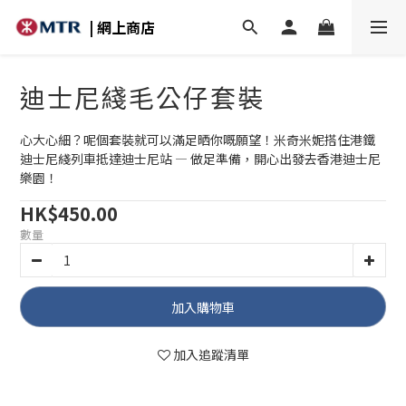
| 網上商店
迪士尼綫毛公仔套裝
心大心細？呢個套裝就可以滿足晒你嘅願望！米奇米妮搭住港鐵
迪士尼綫列車抵達迪士尼站 — 做足準備，開心出發去香港迪士尼
樂園！
HK$450.00
數量
加入購物車
加入追蹤清單