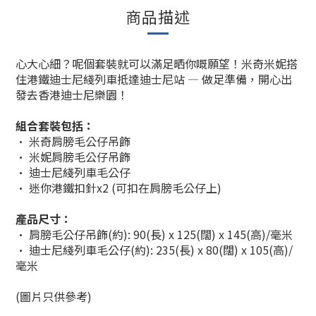
商品描述
心大心細？呢個套裝就可以滿足晒你嘅願望！米奇米妮搭
住港鐵迪士尼綫列車抵達迪士尼站 — 做足準備，開心出
發去香港迪士尼樂園！
組合套裝包括：
• 米奇肩膀毛公仔吊飾
• 米妮肩膀毛公仔吊飾
• 迪士尼綫列車毛公仔
• 迷你港鐵扣針x2 (可扣在肩膀毛公仔上)
產品尺寸：
• 肩
膀
毛公仔吊飾(約): 90(長) x 125(闊) x 145(高)/毫米
• 迪士尼綫列車毛公仔(約): 235(長) x 80(闊) x 105(高)/
毫米
(圖片只供參考)