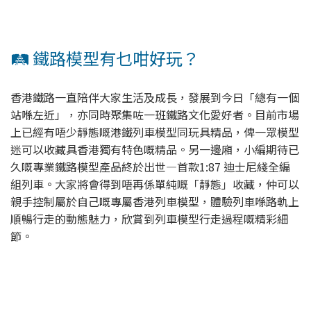
🛤️ 鐵路模型有乜咁好玩？
香港鐵路一直陪伴大家生活及成長，發展到今日「總有一個
站喺左近」，亦同時聚集咗一班鐵路文化愛好者。目前市場
上已經有唔少靜態嘅港鐵列車模型同玩具精品，俾一眾模型
迷可以收藏具香港獨有特色嘅精品。另一邊廂，小編期待已
久嘅專業鐵路模型產品終於出世—首款1:87 迪士尼綫全編
組列車。大家將會得到唔再係單純嘅「靜態」收藏，仲可以
親手控制屬於自己嘅專屬香港列車模型，體驗列車喺路軌上
順暢行走的動態魅力，欣賞到列車模型行走過程嘅精彩細
節。