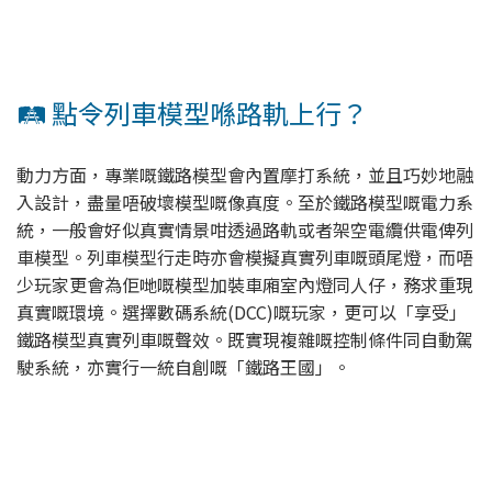
🛤️ 點令列車模型喺路軌上行？
動力方面，專業嘅鐵路模型會內置摩打系統，並且巧妙地融
入設計，盡量唔破壞模型嘅像真度。至於鐵路模型嘅電力系
統，一般會好似真實情景咁透過路軌或者架空電纜供電俾列
車模型。列車模型行走時亦會模擬真實列車嘅頭尾燈，而唔
少玩家更會為佢哋嘅模型加裝車廂室內燈同人仔，務求重現
真實嘅環境。選擇數碼系統(DCC)嘅玩家，更可以「享受」
鐵路模型真實列車嘅聲效。既實現複雜嘅控制條件同自動駕
駛系統，亦實行一統自創嘅「鐵路王國」。