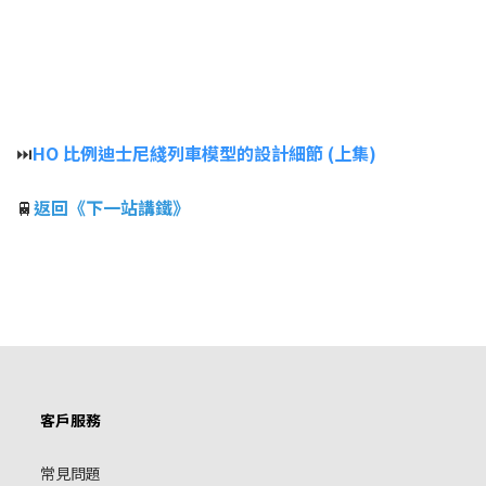
⏭️
HO 比例迪士尼綫列車模型的設計細節 (上集)
🚆
返回《下一站講鐵》
客戶服務
常見問題