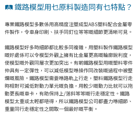
🛤️ 鐵路模型用乜原料製造同有乜特點？
專業鐵路模型多數係用高精度注塑成型ABS塑料配合金屬零
件製作，令車身印刷、扶手同釘位等等嘅細節更清晰可見。
鐵路模型好多時細節都比較多同複雜，用塑料製作鐵路模型
嘅好處係可以令模型外觀上擁有比金屬更高嘅輪廓銳利度，
使模型嘅外觀同層次更加突出。有啲鐵路模型用嘅塑料零件
仲具有一定彈性，可以減低模型喺操作同改裝嘅過程中被整
爛嘅風險。鐵路模型需要喺路軌上行走，塑料鐵路模型行走
時相對可減低對動力單元嘅負擔，用較少嘅動力比就可以拖
動更長嘅車卡，有助保持上/落斜等等嘅行走穩定性。鐵路
模型太重或太輕都唔得，所以鐵路模型公司都盡力喺細節、
重量同行走穩定性之間取一個最好嘅平衡。