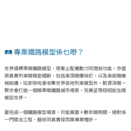
🛤️ 專業鐵路模型係乜嘢？
世界級標準嘅鐵路模型，唔單止配備動力同燈效功能，亦還
原真實列車嘅精密細節，包括車頂嘅螺絲釘，以及車底嘅機
械結構。玩家除咗會收集世界各地列車模型外，較資深嘅一
群亦會打造一個精準嘅鐵路城市場景，完美呈現栩栩如生嘅
模型世界。
要完成一個鐵路模型場景，可能需要十數年嘅時間，絕對係
一門糅合工程、藝術同真實探究嘅專業嗜好。