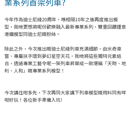
業系列首架列車?
今年作為迪士尼綫20周年，喺相隔10年之後再度推出模
型，我哋更想將呢份歡樂融入最新專業系列，雙重回饋鍾意
港鐵模型同迪士尼嘅粉絲。
除此之外，今次推出嘅迪士尼綫列車充滿細節，由米奇車
窗、專屬扶手環到夢幻星空天花，我哋將這些獨特元素結
合，透過專業工藝令呢一架列車昇華成一款堪稱「天時、地
利、人和」嘅專業系列模型！
今次講住咁多先，下次再同大家講下列車模型嘅用料同有咩
咁好玩！各位新手準備入坑!