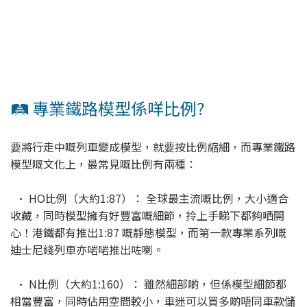
🛤️ 專業鐵路模型係咩比例?
要將行走中嘅列車變成模型，就要按比例縮細，而專業鐵路
模型嘅文化上，最常見嘅比例有兩種：
· HO比例（大約1:87）： 全球最主流嘅比例，大小適合
收藏，同時模型擁有好豐富嘅細節，拎上手睇下都夠哂開
心！港鐵都有推出1:87 嘅靜態模型，而第一款專業系列嘅
迪士尼綫列車亦啱啱推出咗喇。
· N比例（大約1:160）： 雖然細部啲，但係模型細節都
相當豐富，同時佔用空間較小，車迷可以買多啲唔同車款儲