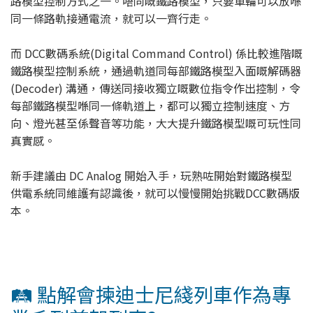
路模型控制方式之一。唔同嘅鐵路模型，只要車輪可以放喺
同一條路軌接通電流，就可以一齊行走。
而 DCC數碼系統(Digital Command Control) 係比較進階嘅
鐵路模型控制系統，通過軌道同每部鐵路模型入面嘅解碼器
(Decoder) 溝通，傳送同接收獨立嘅數位指令作出控制，令
每部鐵路模型喺同一條軌道上，都可以獨立控制速度、方
向、燈光甚至係聲音等功能，大大提升鐵路模型嘅可玩性同
真實感。
新手建議由 DC Analog 開始入手，玩熟咗開始對鐵路模型
供電系統同維護有認識後，就可以慢慢開始挑戰DCC數碼版
本。
🛤️ 點解會揀迪士尼綫列車作為專