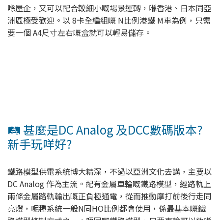
喺屋企，又可以配合較細小嘅場景運轉，喺香港、日本同亞
洲區極受歡迎。以 8卡全編組嘅 N比例港鐵 M車為例，只需
要一個 A4尺寸左右嘅盒就可以輕易儲存。
🛤️ 甚麼是DC Analog 及DCC數碼版本?
新手玩咩好?
鐵路模型供電系統博大精深，不過以亞洲文化去講，主要以
DC Analog 作為主流。配有金屬車輪嘅鐵路模型，經路軌上
兩條金屬路軌輸出嘅正負極通電，從而推動摩打前後行走同
亮燈，呢種系統一般N同HO比例都會使用，係最基本嘅鐵