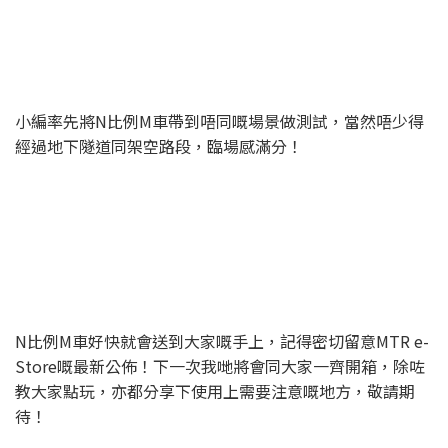
小編率先將N比例M車帶到唔同嘅場景做測試，當然唔少得
經過地下隧道同架空路段，臨場感滿分！
N比例M車好快就會送到大家嘅手上，記得密切留意MTR e-
Store嘅最新公佈！下一次我哋將會同大家一齊開箱，除咗
教大家點玩，亦都分享下使用上需要注意嘅地方，敬請期
待！