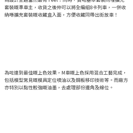
套裝嘅準車主，收貨之後仲可以將全編組8卡列車，一併收
納喺擴充套裝嘅收藏盒入面，方便收藏同帶出街放車！
為咗達到最佳嘅上色效果，M車嘅上色採用混合工藝完成，
包括模型常見嘅模具定位噴油以及鋼板移印技術等。而廠方
亦特別以黏性較強嘅油墨，去處理部份邊角及線位。