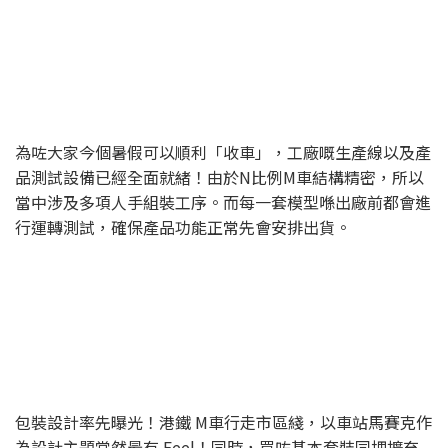
為咗大家今個暑假可以順利「收車」，工廠嘅生產線以及產
品測試設備已經全面就緒！由於N比例M車結構精密，所以
當中涉及多項人手組裝工序。而每一套模型喺出廠前都會進
行運轉測試，確保產品功能正常先會安排出貨。
包裝設計率先曝光！港鐵 M車行走市區綫，以車站馬賽克作
為設計主題當然最有 Feel！同時，買咗基本套裝同埋擴充