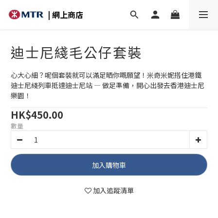
| 網上商店
迪士尼綫毛公仔套裝
心大心細？呢個套裝就可以滿足晒你嘅願望！米奇米妮搭住港鐵
迪士尼綫列車抵達迪士尼站 — 做足準備，開心出發去香港迪士尼
樂園！
HK$450.00
數量
加入購物車
加入追蹤清單