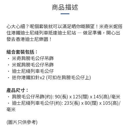
商品描述
心大心細？呢個套裝就可以滿足晒你嘅願望！米奇米妮搭
住港鐵迪士尼綫列車抵達迪士尼站 — 做足準備，開心出
發去香港迪士尼樂園！
組合套裝包括：
• 米奇肩膀毛公仔吊飾
• 米妮肩膀毛公仔吊飾
• 迪士尼綫列車毛公仔
• 迷你港鐵扣針x2 (可扣在肩膀毛公仔上)
產品尺寸：
• 肩
膀
毛公仔吊飾(約): 90(長) x 125(闊) x 145(高)/毫米
• 迪士尼綫列車毛公仔(約): 235(長) x 80(闊) x 105(高)/
毫米
(圖片只供參考)