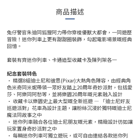
商品描述
兔仔警官朱迪同狐狸阿力帶你穿梭優獸大都會，一同遊歷
冒險！迷你列車上更有甜甜圈裝飾，勾起電影場景嘅經典
回憶。
套裝有齊迷你列車、卡通造型收藏卡及陳列架各一
紀念套裝特色
• 精選8組迪士尼和彼思(Pixar)大熱角色陣容，由經典角
色米奇同米妮帶領一眾好友踏上20周年奇妙派對，包括愛
莎、阿樂同阿愁等，並將樂園20周年嘅元素融入設計
• 收藏卡以樂園史上最大型嘅全新巡遊 — 「迪士尼好友
巡遊派對」花車為設計主題，讓粉絲沉浸於獨特嘅迪士尼
魔法同故事之中
• 迷你列車融合各位迪士尼朋友嘅元素，精緻設計彷如讓
玩家置身奇妙派對之中
• 每輛迷你列車可獨立遊玩，或可自由連結各款迷你列