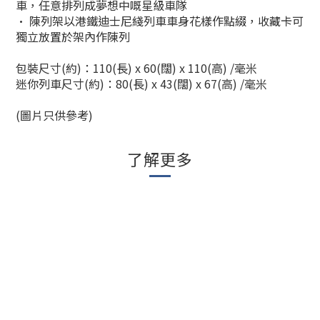
車，任意排列成夢想中嘅星級車隊
• 陳列架以港鐵迪士尼綫列車車身花樣作點綴，收藏卡可
獨立放置於架內作陳列
包裝尺寸(約)：110(長) x 60(闊) x 110(高) /毫米
迷你列車尺寸(約)：80(長) x 43(闊) x 67(高) /毫米
(圖片只供參考)
了解更多