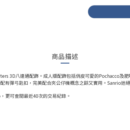
商品描述
racters 3D八達通配飾。成人版配飾包括俏皮可愛的Pochacc
配有彈弓匙扣，完美配合夾公仔機概念之餘又實用。Sanrio迷
通App，更可查閱最近40次的交易紀錄。