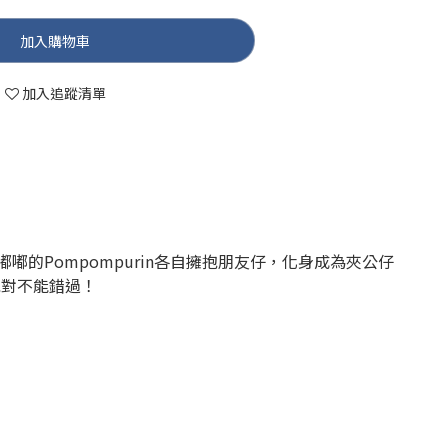
加入購物車
加入追蹤清單
o及肥嘟嘟的Pompompurin各自擁抱朋友仔，化身成為夾公仔
絕對不能錯過！