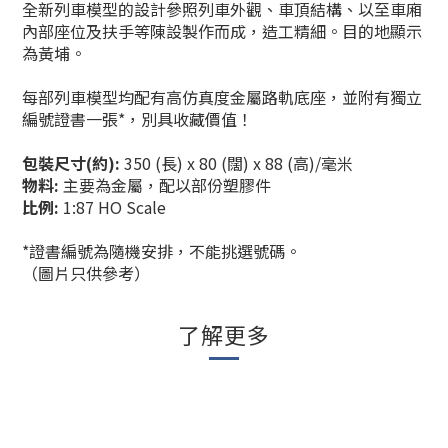
全新列車模型的設計參照列車外觀、車頂結構、以至車廂
內部座位及扶手等陳設製作而成，造工精細。目的地顯示
為黃埔。
每部列車模型均配有高仿真度金屬路軌底座，並附有獨立
編號證書一張*，別具收藏價值！
包裝尺寸(約):
350 (長) x 80 (闊) x 88 (高)/毫米
物料:
主要為金屬，配以部份塑膠件
比例:
1:87 HO Scale
*證書編號為隨機安排，不能挑選號碼。
（圖片只供參考）
了解更多