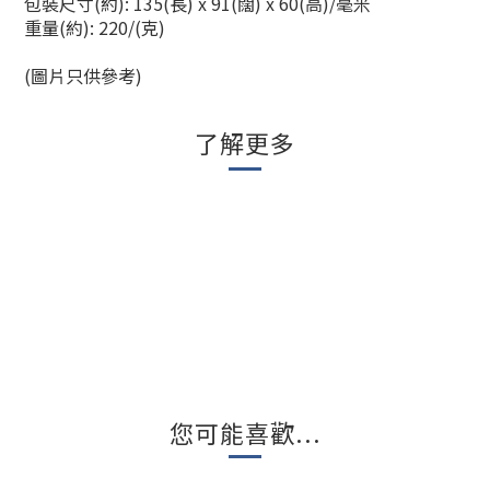
包裝尺寸(約): 135(長) x 91(闊) x 60(高)/毫米
重量(約): 220/(克)
(圖片只供參考)
了解更多
您可能喜歡...