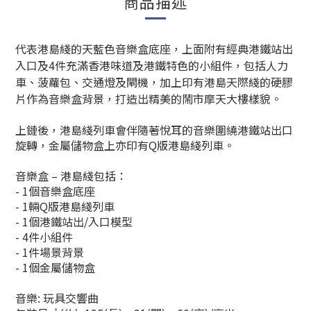
商品描述
代表港島綫的天藍色音樂盒底座，上面附有經典港鐵站出
入口及4件充滿香港味道及港鐵特色的小組件，包括人力
車、菠蘿包、交通燈及閘機，加上印有港島天際綫的硬膠
片作為音樂盒背景，打造出精美的鬧市摩天大樓樣貌。
上鏈後，港島綫列車會伴隨著悅耳的音樂圍繞港鐵站出口
旋轉，金屬儲物盒上亦印有Q版港島綫列車。
音樂盒 – 港島綫包括：
- 1個音樂盒底座
- 1輛Q版港島綫列車
- 1個港鐵站出/入口模型
- 4件小組件
- 1件場景背景
- 1個金屬儲物盒
音樂: 玩具交響曲