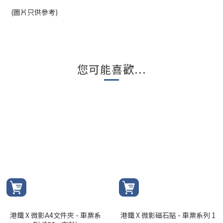
(圖片只供參考)
您可能喜歡...
港鐵 X 微影A4文件夾 - 車票系
港鐵 X 微影磁石貼 - 車票系列 1