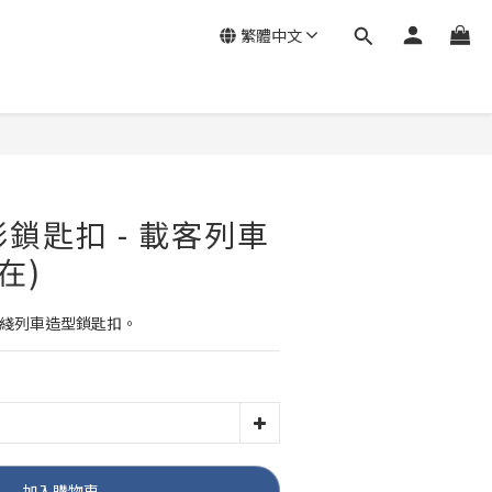
繁體中文
影鎖匙扣 - 載客列車
現在)
快綫列車造型鎖匙扣。
加入購物車