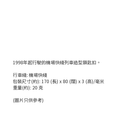
1998年起行駛的機場快綫列車造型鎖匙扣。
行車綫: 機場快綫
包裝尺寸(約): 170 (長) x 80 (闊) x 3 (高)/毫米
重量(約): 20 克
(圖片只供參考)