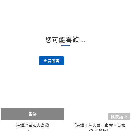
您可能喜歡...
售罄
港鐵珍藏版大富翁
「港鐵工程人員」車票 + 盲盒
(款式隨機)