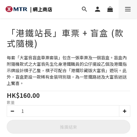
| 網上商店
「港鐵站長」車票 + 盲盒 (款
式隨機)
每套「大富翁盲盒車票套裝」包含一張車票及一個盲盒。盲盒內
附隨機款式之大富翁先生化身港鐵職員的公仔擺設乙個及港鐵指
示牌設計棋子乙隻，棋子可配合「港鐵珍藏版大富翁」遊玩。此
外，盲盒更設一款稀有金裝特別版，為一眾鐵路迷及大富翁迷送
上驚喜。
HK$160.00
數量
推廣結束