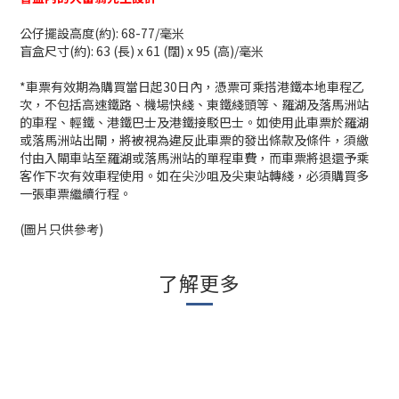
公仔擺設高度(約): 68-77/毫米
盲盒尺寸(約): 63 (長) x 61 (闊) x 95 (高)/毫米
*車票有效期為購買當日起30日內，憑票可乘搭港鐵本地車程乙
次，不包括高速鐵路、機場快綫、東鐵綫頭等、羅湖及落馬洲站
的車程、輕鐵、港鐵巴士及港鐵接駁巴士。如使用此車票於羅湖
或落馬洲站出閘，將被視為違反此車票的發出條款及條件，須繳
付由入閘車站至羅湖或落馬洲站的單程車費，而車票將退還予乘
客作下次有效車程使用。如在尖沙咀及尖東站轉綫，必須購買多
一張車票繼續行程。
(圖片只供參考)
了解更多