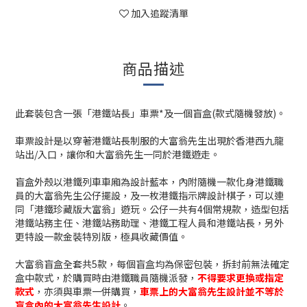
加入追蹤清單
商品描述
此套裝包含一張「港鐵站長」車票*及一個盲盒(款式隨機發放)。
車票設計是以穿著港鐵站長制服的大富翁先生出現於香港西九龍
站出/入口，讓你和大富翁先生一同於港鐵遊走。
盲盒外殼以港鐵列車車廂為設計藍本，內附隨機一款化身港鐵職
員的大富翁先生公仔擺設，及一枚港鐵指示牌設計棋子，可以連
同「港鐵珍藏版大富翁」遊玩。公仔一共有4個常規款，造型包括
港鐵站務主任、港鐵站務助理、港鐵工程人員和港鐵站長，另外
更特設一款金裝特別版，極具收藏價值。
大富翁盲盒全套共5款，每個盲盒均為保密包裝，拆封前無法確定
盒中款式，於購買時由港鐵職員隨機派發，
不得要求更換或指定
款式
，亦須與車票一併購買，
車票上的大富翁先生設計並不等於
盲盒內的大富翁先生設計
。