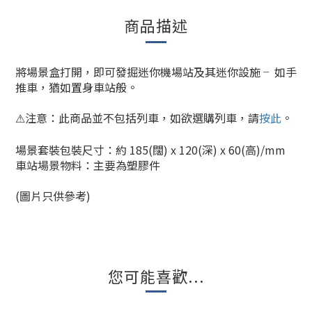
商品描述
將場景盒打開，即可發掘迷你機場站及其迷你設施 ╴如手
推車，猶如置身車站般。
注意：此商品並不包括列車，
如欲選購列車，請
按此
。
⚠
場景套裝包裝尺寸：約 185(闊) x 120(深) x 60(高)/mm
車站場景物料：主要為塑膠件
(圖片只供參考)
您可能喜歡...