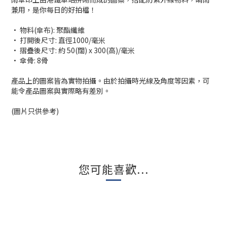
兼用，是你每日的好拍檔！
· 物料(傘布): 聚酯纖維
· 打開後尺寸: 直徑1000/毫米
· 摺疊後尺寸: 約 50(闊) x 300(高)/毫米
· 傘骨: 8骨
產品上的圖案皆為實物拍攝。由於拍攝時光線及角度等因素，可
能令產品圖案與實際略有差別。
(圖片只供參考)
您可能喜歡...