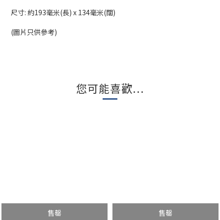
尺寸: 約193毫米(長) x 134毫米(闊)
(圖片只供參考)
您可能喜歡...
售罄
售罄