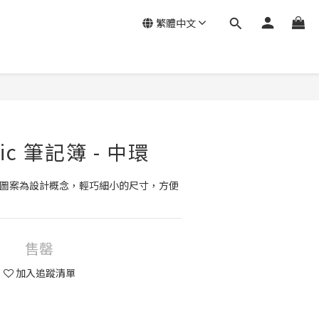
繁體中文
ic 筆記簿 - 中環
c」圖案為設計概念，輕巧細小的尺寸，方便
售罄
加入追蹤清單