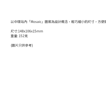
以中環站內「Mosaic」圖案為設計概念，輕巧細小的尺寸，方便
尺寸:148x106x15mm
重量: 152克
(圖片只供參考)