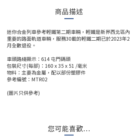
商品描述
迷你合金列車參考輕鐵第二期車輛，輕鐵是新界西北區內
重要的路面軌道車輛，服務30載的輕鐵二期已於2023年2
月全數退役。
車頭路綫顯示：614 屯門碼頭
包裝尺寸(每部)：160 x 35 x 51 /毫米
物料：主要為金屬，配以部份塑膠件
參考編號：MTR02
(圖片只供參考)
您可能喜歡...