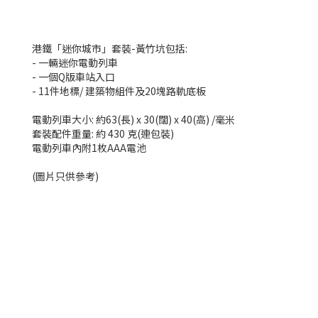
港鐵「迷你城市」套裝-黃竹坑包括:
- 一輛迷你電動列車
- 一個Q版車站入口
- 11件地標/ 建築物組件及20塊路軌底板
電動列車大小: 約63(長) x 30(闊) x 40(高) /毫米
套裝配件重量: 約 430 克(連包裝)
電動列車內附1枚AAA電池
(圖片只供參考)