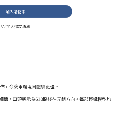
加入購物車
加入追蹤清單
分佈，令乘車環境同體驗更佳。
節。車頭顯示為610路綫往元朗方向。每部輕鐵模型均