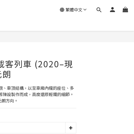
繁體中文
載客列車 (2020–現
0元朗
觀、車頂結構，以至車廂內櫳的座位、多
等陳設製作而成，高度還原輕鐵的細節。
元朗方向。