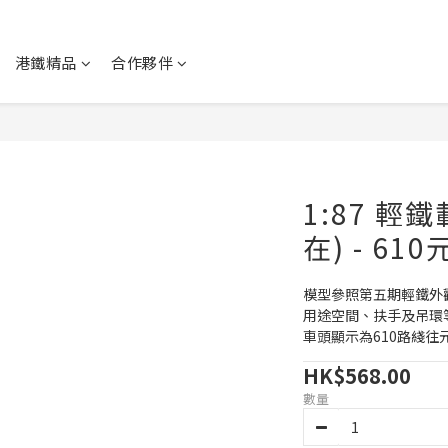
港鐵精品
合作夥伴
1:87 輕鐵
在) - 61
模型參照第五期輕鐵外
用途空間、扶手及吊環
車頭顯示為610路綫往
HK$568.00
數量