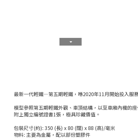
最新一代輕鐵—第五期輕鐵，喺2020年11月開始投入
模型參照第五期輕鐵外觀、車頂結構，以至車廂內櫳的座
附上獨立編號證書1張，極具珍藏價值。
包裝尺寸(約): 350 (長) x 80 (闊) x 88 (高)/毫米
物料: 主要為金屬，配以部份塑膠件