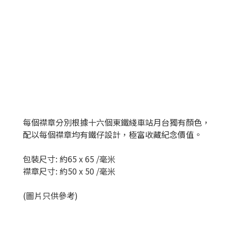
每個襟章分別根據十六個東鐵綫車站月台獨有顏色，
配以每個襟章均有鐵仔設計，極富收藏紀念價值。
包裝尺寸: 約65 x 65 /毫米
襟章尺寸: 約50 x 50 /毫米
(圖片只供參考)