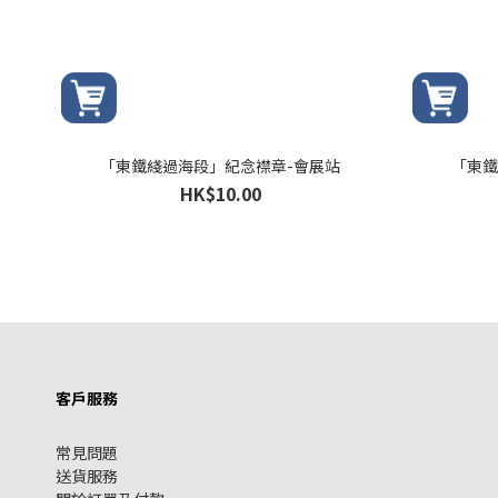
「東鐵綫過海段」紀念襟章-會展站
「東鐵
HK$10.00
客戶服務
常見問題
送貨服務