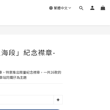
繁體中文
海段」紀念襟章-
車，特意推出限量紀念襟章，一共16款的
綫車站同鐵仔為主題