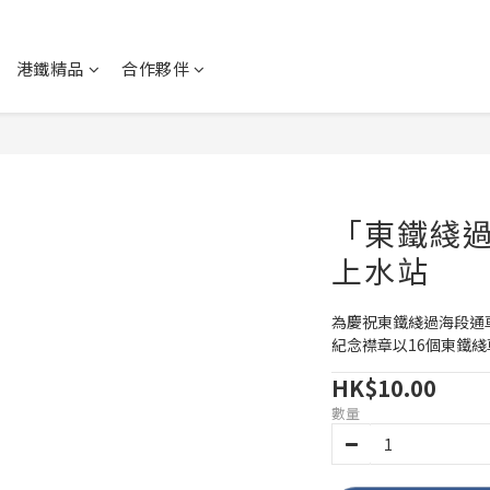
港鐵精品
合作夥伴
「東鐵綫過
上水站
為慶祝東鐵綫過海段通
紀念襟章以16個東鐵
HK$10.00
數量