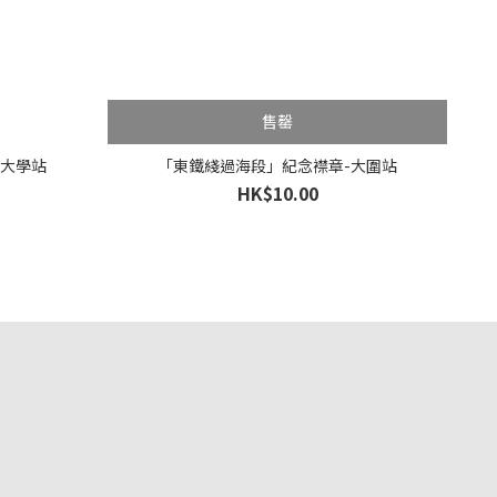
售罄
-大學站
「東鐵綫過海段」紀念襟章-大圍站
HK$10.00