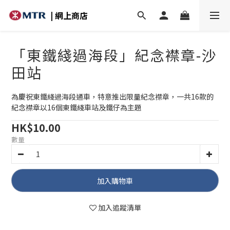
| 網上商店
「東鐵綫過海段」紀念襟章-沙
田站
為慶祝東鐵綫過海段通車，特意推出限量紀念襟章，一共16款的
紀念襟章以16個東鐵綫車站及鐵仔為主題
HK$10.00
數量
加入購物車
加入追蹤清單