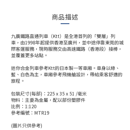
商品描述
九廣鐵路直通列車（Ktt）是全港首列的「雙層」列
車，由1998年起提供香港至廣州，並中途停靠東莞的城
際客運服務，現時服務交由高速鐵路（香港段）接棒，
並覆蓋更多站點。
迷你合金列車參考Ktt的日本製一等車廂。車身以綠、
藍、白色為主，車廂參考飛機艙設計，帶給乘客舒適的
旅程。
包裝尺寸(每部)：225 x 35 x 51 /毫米
物料：主要為金屬，配以部份塑膠件
比例：1:120
參考編號：MTR19
(圖片只供參考)