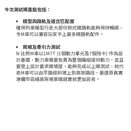
今次測試嘅重點包括：
模型與路軌及道岔匹配度
確保列車模型行走大部份款式嘅路軌能夠保持暢順，
令M車可以兼容玩家手上最多嘅路軌配件。
爬坡及牽引力測試
N 比例M車以1M7T (1個動力單元及7個拖卡) 作為設
計基礎，動力車需要負責為整個編組提供動力，並且
要登上設計要求嘅坡度。能夠完成以上嘅測試，就代
表M車可以由平路經斜坡上到高架路段，要還原真實
港鐵市區綫高架場景嘅感覺就更加容易。