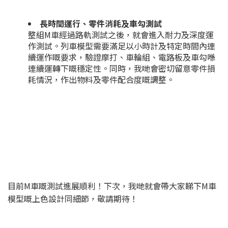
長時間運行、零件消耗及車勾測試
整組M車經過路軌測試之後，就會進入耐力及深度運
作測試。列車模型需要滿足以小時計及特定時間內連
續運作嘅要求，驗證摩打、車輪組、電路板及車勾喺
連續運轉下嘅穩定性。同時，我哋會密切留意零件損
耗情況，作出物料及零件配合度嘅調整。
目前M車嘅測試進展順利！下次，我哋就會帶大家睇下M車
模型嘅上色設計同細節，敬請期待！