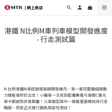
| 網上商店
港鐵 N比例M車列車模型開發進度
- 行走測試篇
N 比例港鐵M車經過慢長嘅開發歲月，第一套完整編組嘅動
力樣板車終於出世！小編第一次見到配備集電弓車嘅C單元
車卡都感到非常興奮！火車模型其中一樣最重要嘅就係行走
暢順，而家正式進行路軌相容性測試！