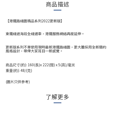
商品描述
【港鐵路綫圖精品系列
2022
更新版】
東鐵綫過海段全綫通車，港鐵服務網絡再度延伸。
更新版系列不單使用現時最新港鐵路綫圖，更大膽採用全新簡約
風格設計，帶俾大家耳目一新感覺。
(
): 160(
)x 222(
) x 5(
)/
商品尺寸
約
長
闊
高
毫米
(
): 48/(
)
重量
約
克
(圖片只供參考)
了解更多