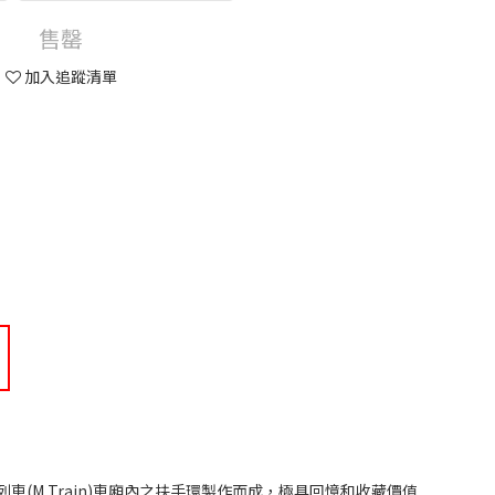
售罄
加入追蹤清單
”
(M Train)車廂內之扶手環製作而成，極具回憶和收藏價值