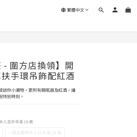
繁體中文
 - 圍方店換領】開
車扶手環吊飾配紅酒
成迷你小潮物，更附有開瓶器及紅酒，讓
祝特別時刻。
❌本人並未年滿 18 歲
✅謹此聲明本人已年滿 18 歲