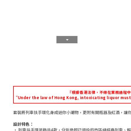
『根據香港法律，不得在業務過程中
“Under the law of Hong Kong, intoxicating liquor must 
套裝將列車扶手環化身成迷你小潮物，更附有開瓶器及紅酒，讓
設計特色：
• 列車扶手環吊飾共4款，分別參照已退役的市區綫經典列車、輕鐵