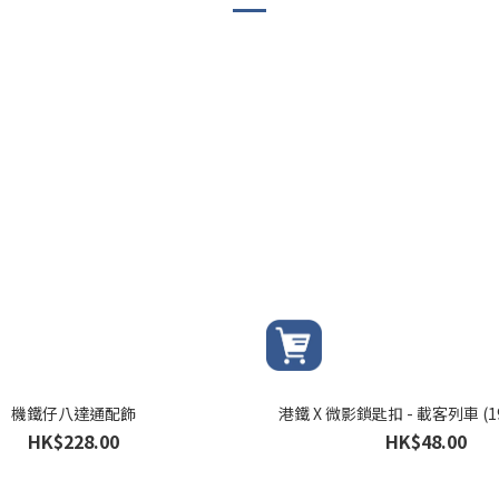
機鐵仔八達通配飾
港鐵 X 微影鎖匙扣 - 載客列車 (19
HK$228.00
HK$48.00