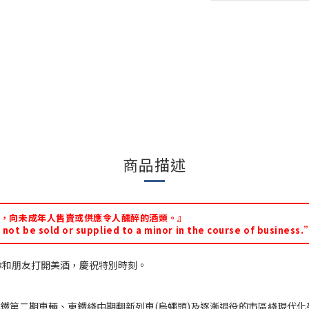
商品描述
，向未成年人售賣或供應令人醺醉的酒類。』
not be sold or supplied to a minor in the course of business.
你和朋友打開美酒，慶祝特別時刻。
第二期車輛、東鐵綫中期翻新列車(烏蠅頭)及逐漸退役的市區綫現代化列車