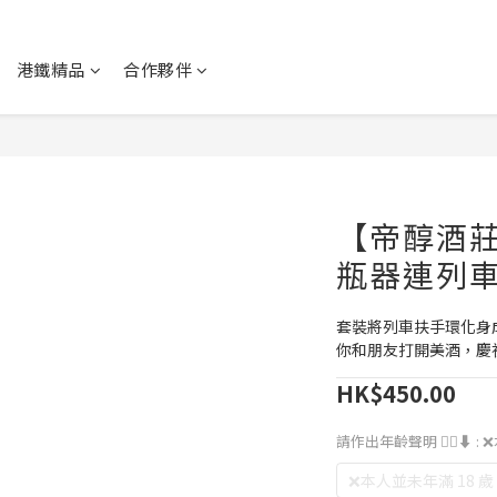
港鐵精品
合作夥伴
【帝醇酒莊
瓶器連列
套裝將列車扶手環化身
你和朋友打開美酒，慶
HK$450.00
請作出年齡聲明 👇🏻⬇️
: 
❌本人並未年滿 18 歲