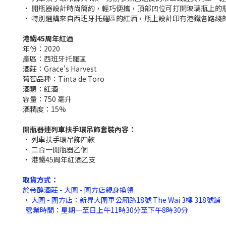
• 開瓶器設計時尚簡約，輕巧便攜，頂部凹位可打開玻璃瓶上的
• 特別選購來自西班牙托羅區的紅酒，瓶上設計印有港鐵各路綫
港鐵45周年紅酒
年份：2020
產區：西班牙托羅區
酒莊：Grace's Harvest
葡萄品種：Tinta de Toro
酒類：紅酒
容量：750 毫升
酒精度：15%
開瓶器連列車扶手環吊飾套裝內容：
• 列車扶手環吊飾四款
• 二合一開瓶器乙個
• 港鐵45周年紅酒乙支
取貨方式：
於帝醇酒莊 - 大圍 - 圍方店親身換領
• 大圍 - 圍方店：新界大圍車公廟路18號 The Wai 3樓 318號舖
營業時間：星期一至日上午11時30分至下午8時30分