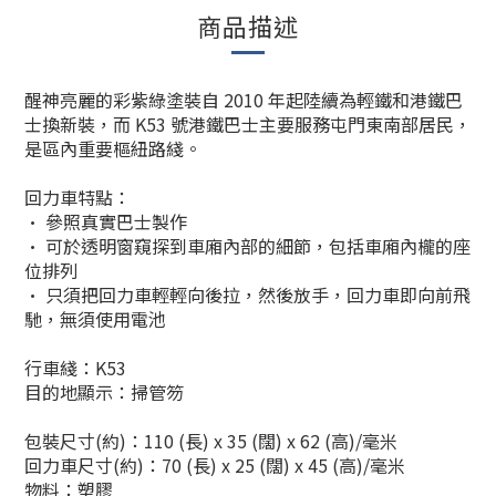
商品描述
醒神亮麗的彩紫綠塗裝自 2010 年起陸續為輕鐵和港鐵巴
士換新裝，而 K53 號港鐵巴士主要服務屯門東南部居民，
是區內重要樞紐路綫。
回力車特點：
• 參照真實巴士製作
• 可於透明窗窺探到車廂內部的細節，包括車廂內櫳的座
位排列
• 只須把回力車輕輕向後拉，然後放手，回力車即向前飛
馳，無須使用電池
行車綫：K53
目的地顯示：掃管笏
包裝尺寸(約)：110 (長) x 35 (闊) x 62 (高)/毫米
回力車尺寸(約)：70 (長) x 25 (闊) x 45 (高)/毫米
物料：塑膠