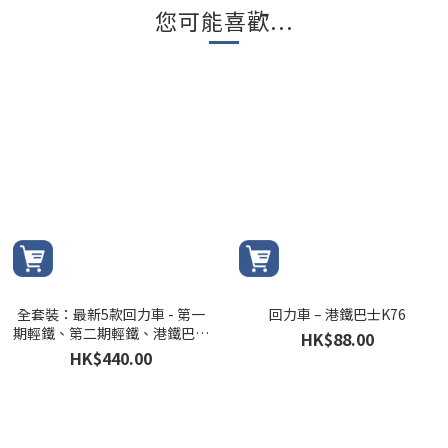
您可能喜歡...
全套裝：最新5款回力車 - 第一
回力車 – 港鐵巴士K76
期輕鐵、第二期輕鐵、港鐵巴士
HK$88.00
506、港鐵巴士K76及港鐵巴士
HK$440.00
K53